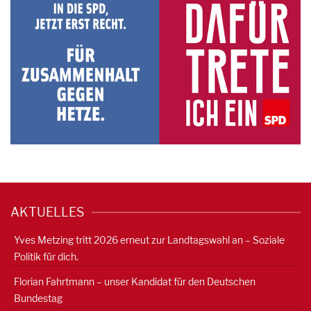
AKTUELLES
Yves Metzing tritt 2026 erneut zur Landtagswahl an – Soziale
Politik für dich.
Florian Fahrtmann – unser Kandidat für den Deutschen
Bundestag