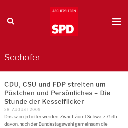
Seehofer
CDU, CSU und FDP streiten um
Pöstchen und Persönliches – Die
Stunde der Kesselflicker
28. AUGUST 2009
Das kann ja heiter werden. Zwar träumt Schwarz-Gelb
davon, nach der Bundestagswahl gemeinsam die