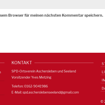
iesem Browser für meinen nächsten Kommentar speichern.
KONTAKT
S
SPD-Ortsverein Aschersleben und Seeland
L
n
Vorsitzender Yves Metzing
I
Telefon: 0162-9041986
D
E-Mail:
spd.ascherslebenseeland@gmail.com
© 