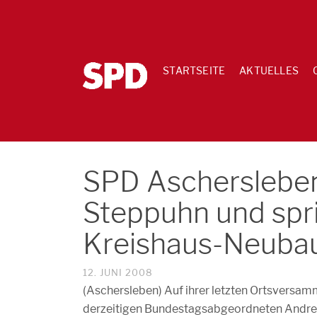
STARTSEITE
AKTUELLES
SPD Aschersleben
Steppuhn und spri
Kreishaus-Neuba
12. JUNI 2008
(Aschersleben) Auf ihrer letzten Ortsversa
derzeitigen Bundestagsabgeordneten Andrea