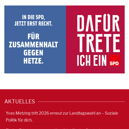
AKTUELLES
Yves Metzing tritt 2026 erneut zur Landtagswahl an – Soziale
Politik für dich.