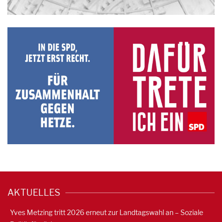
AKTUELLES
Yves Metzing tritt 2026 erneut zur Landtagswahl an – Soziale