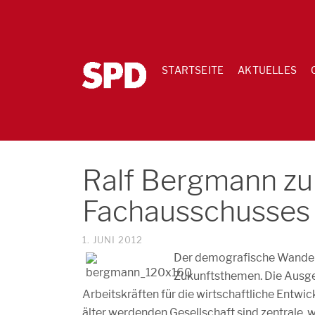
STARTSEITE
AKTUELLES
Ralf Bergmann zu
Fachausschusses 
1. JUNI 2012
Der demografische Wandel i
Zukunftsthemen. Die Ausges
Arbeitskräften für die wirtschaftliche Entwi
älter werdenden Gesellschaft sind zentrale, w