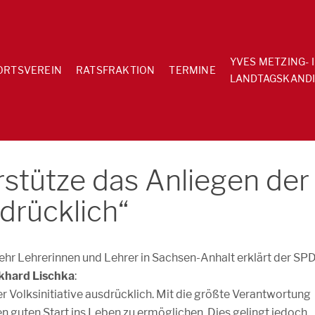
YVES METZING- 
ORTSVEREIN
RATSFRAKTION
TERMINE
LANDTAGSKANDI
rstütze das Anliegen der
sdrücklich“
mehr Lehrerinnen und Lehrer in Sachsen-Anhalt erklärt der SP
khard Lischka
:
r Volksinitiative ausdrücklich. Mit die größte Verantwortung
en guten Start ins Leben zu ermöglichen. Dies gelingt jedoch