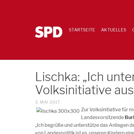
STARTSEITE
AKTUELLES
Lischka: „Ich unte
Volksinitiative au
3. MAI 2017
Zur Volksinitiative für 
Landesvorsitzende
Bur
„Ich begrüße und unterstütze das Anliegen de
von Landespolitik ist es, unseren Kindern ein