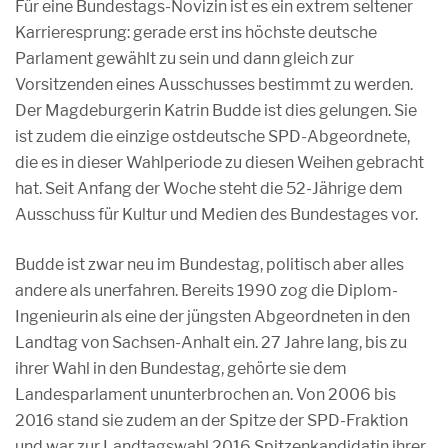
Für eine Bundestags-Novizin ist es ein extrem seltener
Karrieresprung: gerade erst ins höchste deutsche
Parlament gewählt zu sein und dann gleich zur
Vorsitzenden eines Ausschusses bestimmt zu werden.
Der Magdeburgerin Katrin Budde ist dies gelungen. Sie
ist zudem die einzige ostdeutsche SPD-Abgeordnete,
die es in dieser Wahlperiode zu diesen Weihen gebracht
hat. Seit Anfang der Woche steht die 52-Jährige dem
Ausschuss für Kultur und Medien des Bundestages vor.
Budde ist zwar neu im Bundestag, politisch aber alles
andere als unerfahren. Bereits 1990 zog die Diplom-
Ingenieurin als eine der jüngsten Abgeordneten in den
Landtag von Sachsen-Anhalt ein. 27 Jahre lang, bis zu
ihrer Wahl in den Bundestag, gehörte sie dem
Landesparlament ununterbrochen an. Von 2006 bis
2016 stand sie zudem an der Spitze der SPD-Fraktion
und war zur Landtagswahl 2016 Spitzenkandidatin ihrer