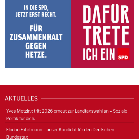
AKTUELLES
Yves Metzing tritt 2026 erneut zur Landtagswahl an – Soziale
Politik für dich.
Florian Fahrtmann – unser Kandidat für den Deutschen
Bundestag