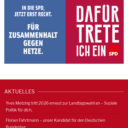
AKTUELLES
Yves Metzing tritt 2026 erneut zur Landtagswahl an – Soziale
Politik für dich.
Florian Fahrtmann – unser Kandidat für den Deutschen
Bundestag