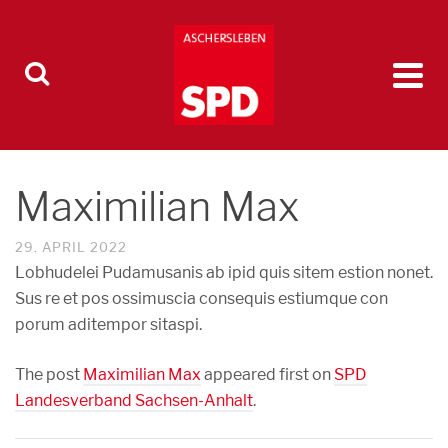
Maximilian Max
29. APRIL 2022
Lobhudelei Pudamusanis ab ipid quis sitem estion nonet.
Sus re et pos ossimuscia consequis estiumque con
porum aditempor sitaspi.
The post
Maximilian Max
appeared first on
SPD
Landesverband Sachsen-Anhalt
.