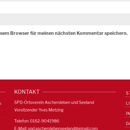
iesem Browser für meinen nächsten Kommentar speichern.
KONTAKT
S
SPD-Ortsverein Aschersleben und Seeland
L
n
Vorsitzender Yves Metzing
I
Telefon: 0162-9041986
D
E-Mail:
spd.ascherslebenseeland@gmail.com